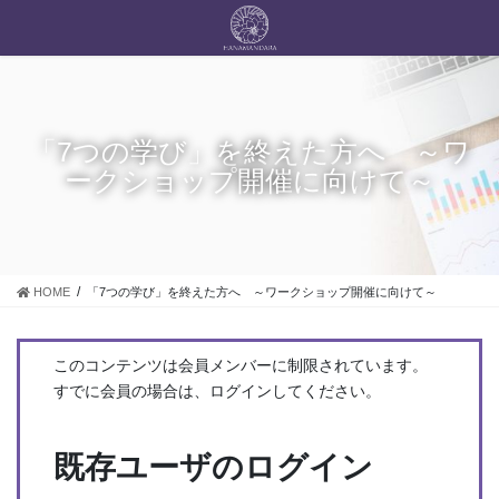
コ
ナ
ン
ビ
テ
ゲ
ン
ー
ツ
シ
に
ョ
「7つの学び」を終えた方へ ～ワ
移
ン
動
に
ークショップ開催に向けて～
移
動
HOME
「7つの学び」を終えた方へ ～ワークショップ開催に向けて～
このコンテンツは会員メンバーに制限されています。
すでに会員の場合は、ログインしてください。
既存ユーザのログイン